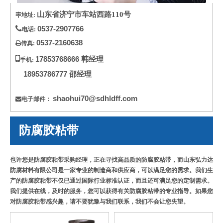
与我们联系
山东省济宁市车站西路110号
地址:


0537-2907766
电话
:
0537-2160638
传真
:


17853768666
韩经理
手机:
18953786777
邵经
理
shaohui70@sdhldff.com
电子邮件：

防腐胶粘带
也许您是
防腐胶粘带
采购经理，正在寻找高品质的
防腐胶粘带
，而
山东弘力达
防腐材料有限公司
是一家专业的制造商和供应商，可以满足您的需求。我们生
产的
防腐胶粘带
不仅已通过国际行业标准认证，而且还可满足您的定制需求。
我们提供在线，及时的服务，您可以获得有关
防腐胶粘带
的专业指导。如果您
对
防腐胶粘带
感兴趣，请不要犹豫与我们联系，我们不会让您失望。